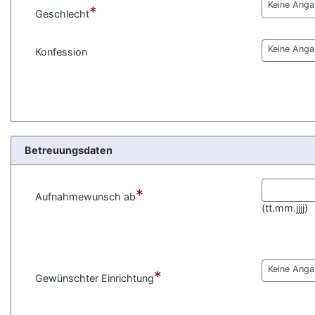
e
Keine Ang
*
n
Geschlecht
Keine Ang
Konfession
Betreuungsdaten
*
Aufnahmewunsch ab
(
tt.mm.jjjj)
Keine Ang
*
Gewünschter Einrichtung