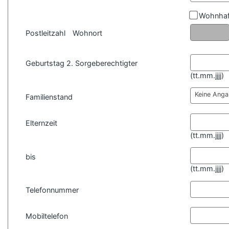
Wohnhaf
Postleitzahl
Wohnort
Geburtstag 2. Sorgeberechtigter
(
tt.mm.jjjj)
Keine Ang
Familienstand
Elternzeit
(
tt.mm.jjjj)
bis
(
tt.mm.jjjj)
Telefonnummer
Mobiltelefon