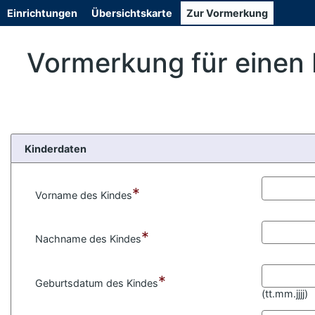
D
Einrichtungen
Übersichtskarte
Zur Vormerkung
i
r
e
Vormerkung für einen 
k
t
z
u
m
H
a
u
Kinderdaten
p
t
i
n
*
Vorname des Kindes
h
a
l
t
*
Nachname des Kindes
s
p
r
*
i
Geburtsdatum des Kindes
n
(
tt.mm.jjjj)
g